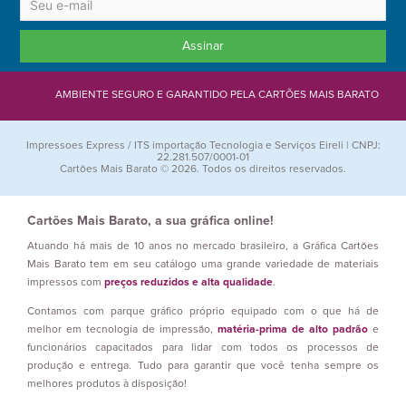
Assinar
AMBIENTE SEGURO E GARANTIDO PELA CARTÕES MAIS BARATO
Impressoes Express / ITS importação Tecnologia e Serviços Eireli | CNPJ:
22.281.507/0001-01
Cartões Mais Barato © 2026. Todos os direitos reservados.
Cartões Mais Barato, a sua gráfica online!
Atuando há mais de 10 anos no mercado brasileiro, a Gráfica Cartões
Mais Barato tem em seu catálogo uma grande variedade de materiais
impressos com
preços reduzidos e alta qualidade
.
Contamos com parque gráfico próprio equipado com o que há de
melhor em tecnologia de impressão,
matéria-prima de alto padrão
e
funcionários capacitados para lidar com todos os processos de
produção e entrega. Tudo para garantir que você tenha sempre os
melhores produtos à disposição!