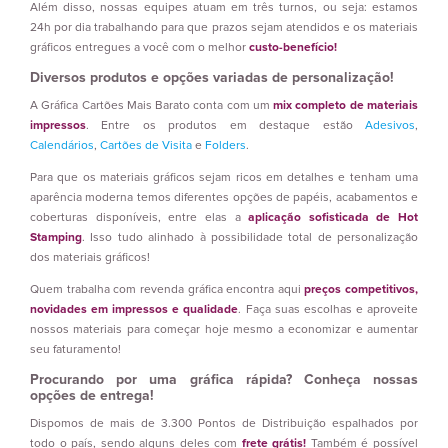
Além disso, nossas equipes atuam em três turnos, ou seja: estamos
24h por dia trabalhando para que prazos sejam atendidos e os materiais
gráficos entregues a você com o melhor
custo-benefício!
Diversos produtos e opções variadas de personalização!
A Gráfica Cartões Mais Barato conta com um
mix completo de materiais
impressos
. Entre os produtos em destaque estão
Adesivos
,
Calendários
,
Cartões de Visita
e
Folders
.
Para que os materiais gráficos sejam ricos em detalhes e tenham uma
aparência moderna temos diferentes opções de papéis, acabamentos e
coberturas disponíveis, entre elas a
aplicação sofisticada de Hot
Stamping
. Isso tudo alinhado à possibilidade total de personalização
dos materiais gráficos!
Quem trabalha com revenda gráfica encontra aqui
preços competitivos,
novidades em impressos e qualidade
. Faça suas escolhas e aproveite
nossos materiais para começar hoje mesmo a economizar e aumentar
seu faturamento!
Procurando por uma gráfica rápida? Conheça nossas
opções de entrega!
Dispomos de mais de 3.300 Pontos de Distribuição espalhados por
todo o país, sendo alguns deles com
frete grátis!
Também é possível