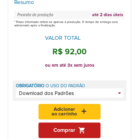
Resumo
Previsão de produção
até 2 dias úteis
* Prazo informado refere-se apenas à produção. O tempo de entrega será
adicionado após a finalização.
VALOR TOTAL
R$ 92,00
ou em até 3x sem juros
OBRIGATÓRIO
O USO DO PADRÃO
Adicionar
add
ao carrinho
shopping_cart
Comprar