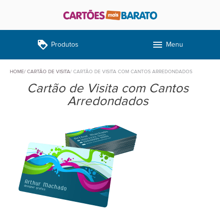
loyalty
menu
Produtos
Menu
HOME
CARTÃO DE VISITA
CARTÃO DE VISITA COM CANTOS ARREDONDADOS
Cartão de Visita com Cantos
Arredondados