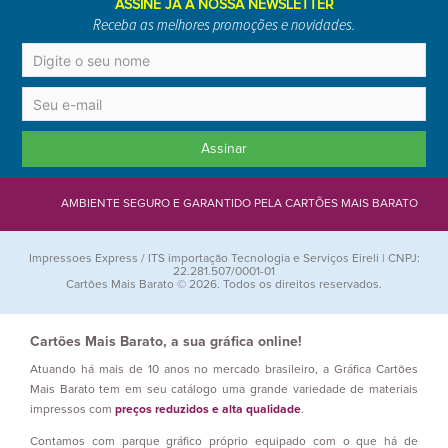
ASSINE JÁ A NOSSA NEWSLETTER
Receba as melhores promoções e novidades.
Assinar
AMBIENTE SEGURO E GARANTIDO PELA CARTÕES MAIS BARATO
Impressoes Express / ITS importação Tecnologia e Serviços Eireli | CNPJ:
22.281.507/0001-01
Cartões Mais Barato © 2026. Todos os direitos reservados.
Cartões Mais Barato, a sua gráfica online!
Atuando há mais de 10 anos no mercado brasileiro, a Gráfica Cartões
Mais Barato tem em seu catálogo uma grande variedade de materiais
impressos com
preços reduzidos e alta qualidade
.
Contamos com parque gráfico próprio equipado com o que há de