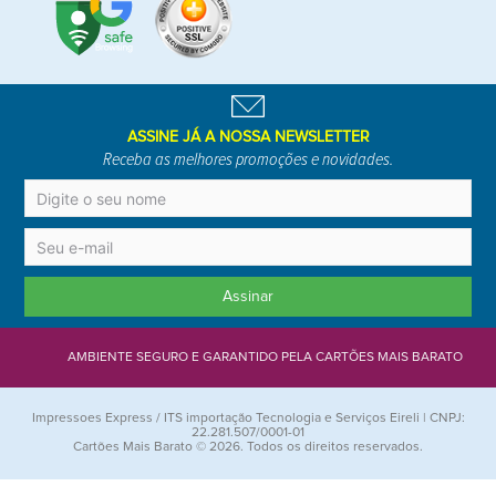
ASSINE JÁ A NOSSA NEWSLETTER
Receba as melhores promoções e novidades.
Assinar
AMBIENTE SEGURO E GARANTIDO PELA CARTÕES MAIS BARATO
Impressoes Express / ITS importação Tecnologia e Serviços Eireli | CNPJ:
22.281.507/0001-01
Cartões Mais Barato © 2026. Todos os direitos reservados.