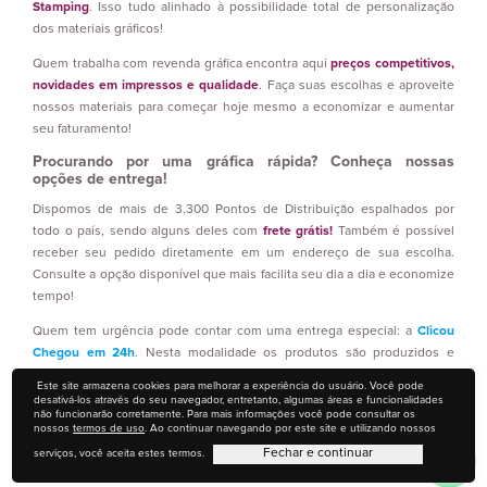
Stamping
. Isso tudo alinhado à possibilidade total de personalização
dos materiais gráficos!
Quem trabalha com revenda gráfica encontra aqui
preços competitivos,
novidades em impressos e qualidade
. Faça suas escolhas e aproveite
nossos materiais para começar hoje mesmo a economizar e aumentar
seu faturamento!
Procurando por uma gráfica rápida? Conheça nossas
opções de entrega!
Dispomos de mais de 3.300 Pontos de Distribuição espalhados por
todo o país, sendo alguns deles com
frete grátis!
Também é possível
receber seu pedido diretamente em um endereço de sua escolha.
Consulte a opção disponível que mais facilita seu dia a dia e economize
tempo!
Quem tem urgência pode contar com uma entrega especial: a
Clicou
Chegou em 24h
. Nesta modalidade os produtos são produzidos e
entregues em até um dia útil! Confira os materiais participantes desta
Este site armazena cookies para melhorar a experiência do usuário. Você pode
categoria e tenha seus impressos prontos em um curto prazo!
desativá-los através do seu navegador, entretanto, algumas áreas e funcionalidades
não funcionarão corretamente. Para mais informações você pode consultar os
nossos
termos de uso
. Ao continuar navegando por este site e utilizando nossos
Só uma gráfica com anos de atuação pode garantir meios de entrega
eficientes e rápidos. Aproveite nosso processo de compras 100% online
Fechar e continuar
serviços, você aceita estes termos.
e tenha mais
comodidade, rapidez e segurança!