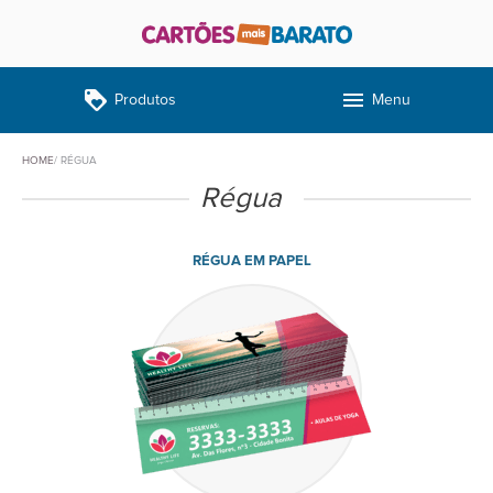
loyalty
menu
Produtos
Menu
HOME
RÉGUA
Régua
RÉGUA EM PAPEL