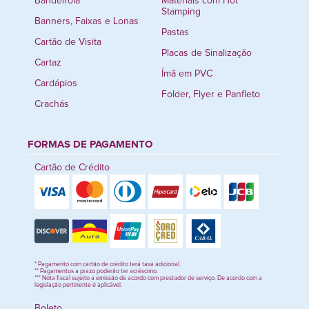
Bandeirola
Materiais com Hot
Stamping
Banners, Faixas e Lonas
Pastas
Cartão de Visita
Placas de Sinalização
Cartaz
Ímã em PVC
Cardápios
Folder, Flyer e Panfleto
Crachás
FORMAS DE PAGAMENTO
Cartão de Crédito
* Pagamento com cartão de crédito terá taxa adicional.
** Pagamentos a prazo poderão ter acréscimo.
*** Nota fiscal sujeito a emissão de acordo com prestador de serviço. De acordo com a
legislação pertinente é aplicável.
Boleto