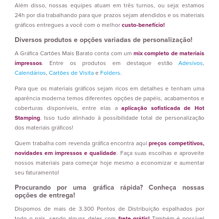
Além disso, nossas equipes atuam em três turnos, ou seja: estamos
24h por dia trabalhando para que prazos sejam atendidos e os materiais
gráficos entregues a você com o melhor
custo-benefício!
Diversos produtos e opções variadas de personalização!
A Gráfica Cartões Mais Barato conta com um
mix completo de materiais
impressos
. Entre os produtos em destaque estão
Adesivos
,
Calendários
,
Cartões de Visita
e
Folders
.
Para que os materiais gráficos sejam ricos em detalhes e tenham uma
aparência moderna temos diferentes opções de papéis, acabamentos e
coberturas disponíveis, entre elas a
aplicação sofisticada de Hot
Stamping
. Isso tudo alinhado à possibilidade total de personalização
dos materiais gráficos!
Quem trabalha com revenda gráfica encontra aqui
preços competitivos,
novidades em impressos e qualidade
. Faça suas escolhas e aproveite
nossos materiais para começar hoje mesmo a economizar e aumentar
seu faturamento!
Procurando por uma gráfica rápida? Conheça nossas
opções de entrega!
Dispomos de mais de 3.300 Pontos de Distribuição espalhados por
todo o país, sendo alguns deles com
frete grátis!
Também é possível