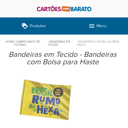
loyalty
menu
Produtos
Menu
HOME
CAMPEONATO DE
BANDEIRAS EM
BANDEIRAS COM BOLSA PARA
FUTEBOL
TECIDO
HASTE
Bandeiras em Tecido - Bandeiras
com Bolsa para Haste