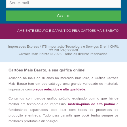
Assinar
AMBIENTE SEGURO E GARANTIDO PELA CARTÕES MAIS BARATO
Impressoes Express / ITS importação Tecnologia e Serviços Eireli | CNPJ:
22.281.507/0001-01
Cartões Mais Barato © 2026. Todos os direitos reservados.
Cartões Mais Barato, a sua gráfica online!
Atuando há mais de 10 anos no mercado brasileiro, a Gráfica Cartões
Mais Barato tem em seu catálogo uma grande variedade de materiais
impressos com
preços reduzidos e alta qualidade
.
Contamos com parque gráfico próprio equipado com o que há de
melhor em tecnologia de impressão,
matéria-prima de alto padrão
e
funcionários capacitados para lidar com todos os processos de
produção e entrega. Tudo para garantir que você tenha sempre os
melhores produtos à disposição!