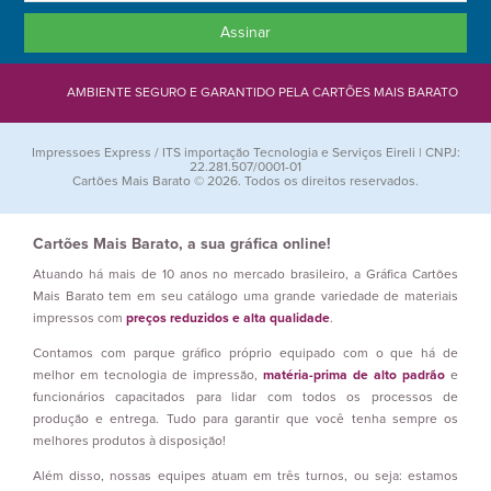
Assinar
AMBIENTE SEGURO E GARANTIDO PELA CARTÕES MAIS BARATO
Impressoes Express / ITS importação Tecnologia e Serviços Eireli | CNPJ:
22.281.507/0001-01
Cartões Mais Barato © 2026. Todos os direitos reservados.
Cartões Mais Barato, a sua gráfica online!
Atuando há mais de 10 anos no mercado brasileiro, a Gráfica Cartões
Mais Barato tem em seu catálogo uma grande variedade de materiais
impressos com
preços reduzidos e alta qualidade
.
Contamos com parque gráfico próprio equipado com o que há de
melhor em tecnologia de impressão,
matéria-prima de alto padrão
e
funcionários capacitados para lidar com todos os processos de
produção e entrega. Tudo para garantir que você tenha sempre os
melhores produtos à disposição!
Além disso, nossas equipes atuam em três turnos, ou seja: estamos