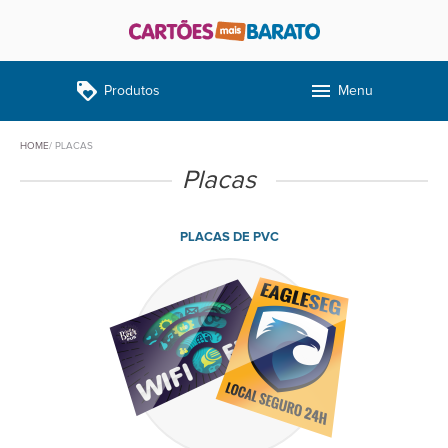
loyalty
menu
Produtos
Menu
HOME
PLACAS
Placas
PLACAS DE PVC