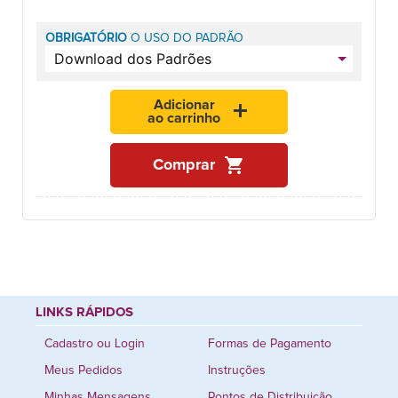
OBRIGATÓRIO
O USO DO PADRÃO
Adicionar
add
ao carrinho
shopping_cart
Comprar
LINKS RÁPIDOS
Cadastro ou Login
Formas de Pagamento
Meus Pedidos
Instruções
Minhas Mensagens
Pontos de Distribuição