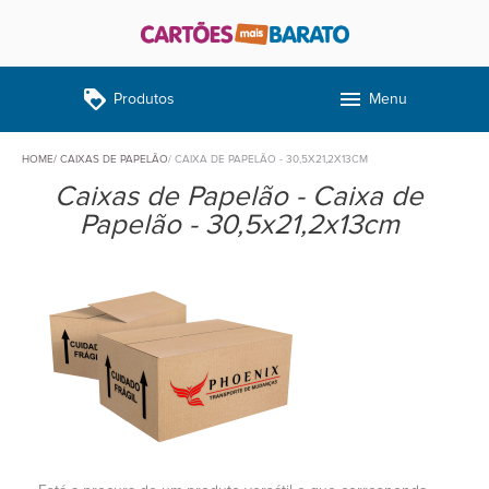
loyalty
menu
Produtos
Menu
HOME
CAIXAS DE PAPELÃO
CAIXA DE PAPELÃO - 30,5X21,2X13CM
Caixas de Papelão - Caixa de
Papelão - 30,5x21,2x13cm