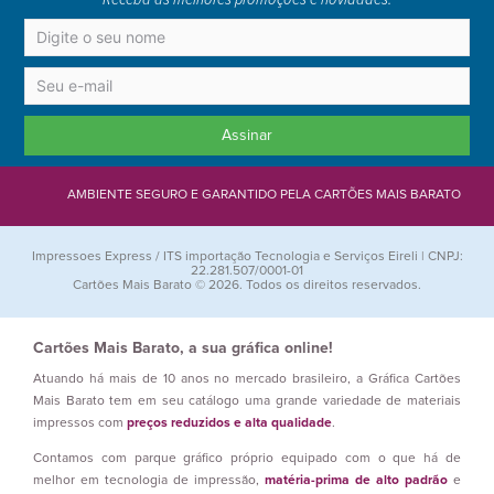
Assinar
AMBIENTE SEGURO E GARANTIDO PELA CARTÕES MAIS BARATO
Impressoes Express / ITS importação Tecnologia e Serviços Eireli | CNPJ:
22.281.507/0001-01
Cartões Mais Barato © 2026. Todos os direitos reservados.
Cartões Mais Barato, a sua gráfica online!
Atuando há mais de 10 anos no mercado brasileiro, a Gráfica Cartões
Mais Barato tem em seu catálogo uma grande variedade de materiais
impressos com
preços reduzidos e alta qualidade
.
Contamos com parque gráfico próprio equipado com o que há de
melhor em tecnologia de impressão,
matéria-prima de alto padrão
e