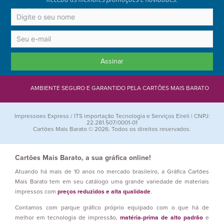
Assinar
AMBIENTE SEGURO E GARANTIDO PELA CARTÕES MAIS BARATO
Impressoes Express / ITS importação Tecnologia e Serviços Eireli | CNPJ:
22.281.507/0001-01
Cartões Mais Barato © 2026. Todos os direitos reservados.
Cartões Mais Barato, a sua gráfica online!
Atuando há mais de 10 anos no mercado brasileiro, a Gráfica Cartões
Mais Barato tem em seu catálogo uma grande variedade de materiais
impressos com
preços reduzidos e alta qualidade
.
Contamos com parque gráfico próprio equipado com o que há de
melhor em tecnologia de impressão,
matéria-prima de alto padrão
e