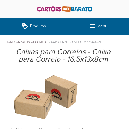
loyalty
menu
Produtos
Menu
HOME
CAIXAS PARA CORREIOS
CAIXA PARA CORREIO - 16,5X13X8CM
Caixas para Correios - Caixa
para Correio - 16,5x13x8cm