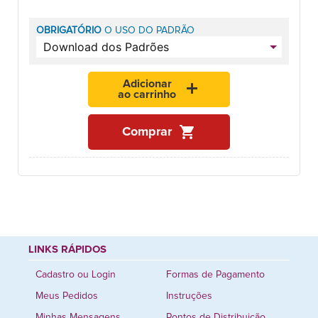
OBRIGATÓRIO
O USO DO PADRÃO
Adicionar
add
ao carrinho
shopping_cart
Comprar
LINKS RÁPIDOS
Cadastro ou Login
Formas de Pagamento
Meus Pedidos
Instruções
Minhas Mensagens
Pontos de Distribuição