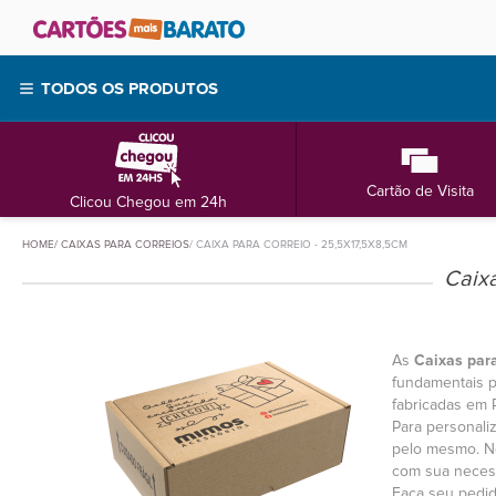
TODOS OS PRODUTOS
Cartão de Visita
Clicou Chegou em 24h
HOME
CAIXAS PARA CORREIOS
CAIXA PARA CORREIO - 25,5X17,5X8,5CM
Caixa
As
Caixas par
fundamentais p
fabricadas em 
Para personali
pelo mesmo. 
com sua neces
Faça seu pedid