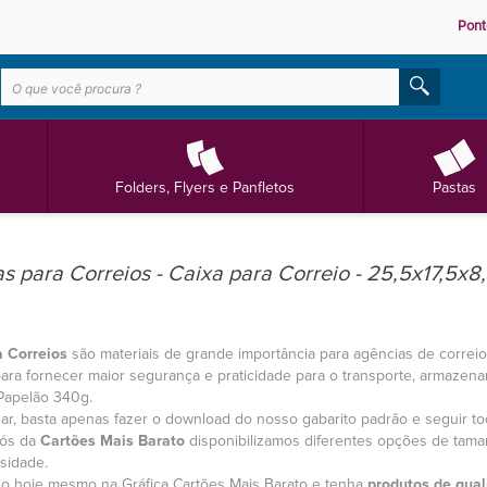
Pont
Folders, Flyers e Panfletos
Pastas
s para Correios - Caixa para Correio - 25,5x17,5x
a Correios
são materiais de grande importância para agências de correio
ara fornecer maior segurança e praticidade para o transporte, armazen
Papelão 340g.
zar, basta apenas fazer o download do nosso gabarito padrão e seguir t
Nós da
Cartões Mais Barato
disponibilizamos diferentes opções de tam
sidade.
o hoje mesmo na Gráfica Cartões Mais Barato e tenha
produtos de qual