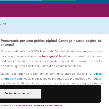
01-01
Procurando por uma gráfica rápida? Conheça nossas opções de
entrega!
Dispomos de mais de 3.300 Pontos de Distribuição espalhados por todo o
país, sendo alguns deles com
frete grátis!
Também é possível receber seu
pedido diretamente em um endereço de sua escolha. Consulte a opção
disponível que mais facilita seu dia a dia e economize tempo!
Quem tem urgência pode contar com uma entrega especial: a
Clicou
Chegou em 24h
. Nesta modalidade os produtos são produzidos e entregues
em até um dia útil! Confira os materiais participantes desta categoria e tenha
seus impressos prontos em um curto prazo!
Fechar e continuar
Só uma gráfica com anos de atuação pode garantir meios de entrega
eficientes e rápidos. Aproveite nosso processo de compras 100% online e
tenha mais
comodidade, rapidez e segurança!