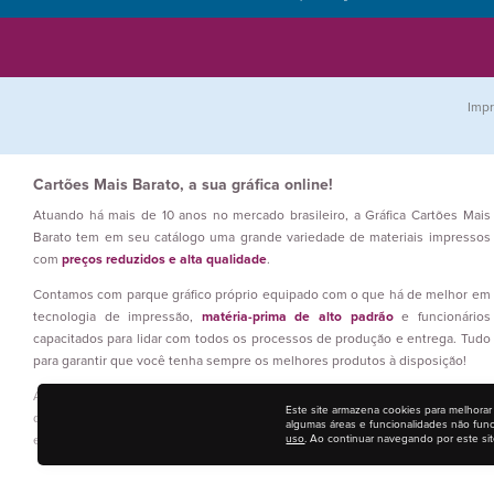
Impr
Cartões Mais Barato, a sua gráfica online!
Atuando há mais de 10 anos no mercado brasileiro, a Gráfica Cartões Mais
Barato tem em seu catálogo uma grande variedade de materiais impressos
com
preços reduzidos e alta qualidade
.
Contamos com parque gráfico próprio equipado com o que há de melhor em
tecnologia de impressão,
matéria-prima de alto padrão
e funcionários
capacitados para lidar com todos os processos de produção e entrega. Tudo
para garantir que você tenha sempre os melhores produtos à disposição!
Além disso, nossas equipes atuam em três turnos, ou seja: estamos 24h por
Este site armazena cookies para melhorar
dia trabalhando para que prazos sejam atendidos e os materiais gráficos
algumas áreas e funcionalidades não fun
uso
. Ao continuar navegando por este sit
entregues a você com o melhor
custo-benefício!