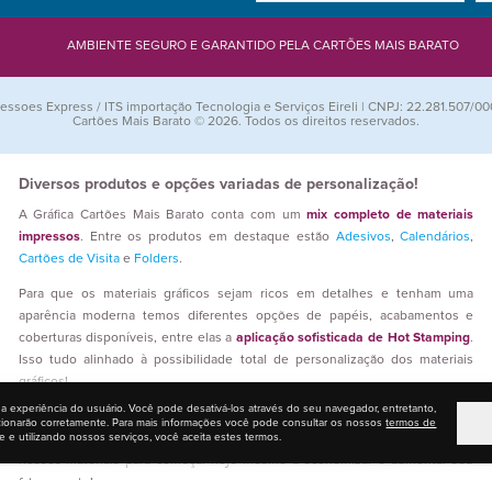
AMBIENTE SEGURO E GARANTIDO PELA CARTÕES MAIS BARATO
essoes Express / ITS importação Tecnologia e Serviços Eireli | CNPJ: 22.281.507/00
Cartões Mais Barato © 2026. Todos os direitos reservados.
Diversos produtos e opções variadas de personalização!
A Gráfica Cartões Mais Barato conta com um
mix completo de materiais
impressos
. Entre os produtos em destaque estão
Adesivos
,
Calendários
,
Cartões de Visita
e
Folders
.
Para que os materiais gráficos sejam ricos em detalhes e tenham uma
aparência moderna temos diferentes opções de papéis, acabamentos e
coberturas disponíveis, entre elas a
aplicação sofisticada de Hot Stamping
.
Isso tudo alinhado à possibilidade total de personalização dos materiais
gráficos!
 a experiência do usuário. Você pode desativá-los através do seu navegador, entretanto,
Quem trabalha com revenda gráfica encontra aqui
preços competitivos,
cionarão corretamente. Para mais informações você pode consultar os nossos
termos de
e e utilizando nossos serviços, você aceita estes termos.
novidades em impressos e qualidade
. Faça suas escolhas e aproveite
nossos materiais para começar hoje mesmo a economizar e aumentar seu
faturamento!