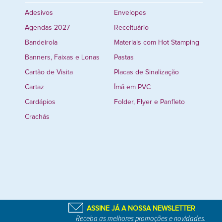
Adesivos
Envelopes
Agendas 2027
Receituário
Bandeirola
Materiais com Hot Stamping
Banners, Faixas e Lonas
Pastas
Cartão de Visita
Placas de Sinalização
Cartaz
Ímã em PVC
Cardápios
Folder, Flyer e Panfleto
Crachás
ASSINE JÁ A NOSSA NEWSLETTER
Receba as melhores promoções e novidades.