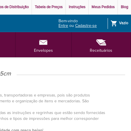
os de Distribuição
Tabela de Preços
Instruções
Meus Pedidos
Blog
Bem-vindo
shopping_cart
Vazio
Entre
ou
Cadastre-se
Envelopes
Receituários
8,5cm
s, transportadoras e empresas, pois são produtos
amento e organização de itens e mercadorias. São
odas as instruções e regrinhas que estão sendo fornecidas
anhos e tipos de impressões para melhor corresponder
idade com preço baixo
!