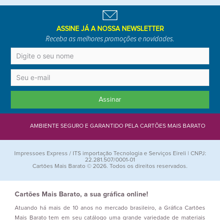
ASSINE JÁ A NOSSA NEWSLETTER
Receba as melhores promoções e novidades.
Assinar
AMBIENTE SEGURO E GARANTIDO PELA CARTÕES MAIS BARATO
Impressoes Express / ITS importação Tecnologia e Serviços Eireli | CNPJ:
22.281.507/0001-01
Cartões Mais Barato © 2026. Todos os direitos reservados.
Cartões Mais Barato, a sua gráfica online!
Atuando há mais de 10 anos no mercado brasileiro, a Gráfica Cartões
Mais Barato tem em seu catálogo uma grande variedade de materiais