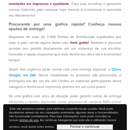
novidades em impressos e qualidade
. Faça suas escolhas e aproveite
nossos materiais para começar hoje mesmo a economizar e aumentar
seu faturamento!
Procurando por uma gráfica rápida? Conheça nossas
opções de entrega!
Dispomos de mais de 3.300 Pontos de Distribuição espalhados por
todo o país, sendo alguns deles com
frete grátis!
Também é possível
receber seu pedido diretamente em um endereço de sua escolha.
Consulte a opção disponível que mais facilita seu dia a dia e economize
tempo!
Quem tem urgência pode contar com uma entrega especial: a
Clicou
Chegou em 24h
. Nesta modalidade os produtos são produzidos e
entregues em até um dia útil! Confira os materiais participantes desta
categoria e tenha seus impressos prontos em um curto prazo!
Só uma gráfica com anos de atuação pode garantir meios de entrega
eficientes e rápidos. Aproveite nosso processo de compras 100% online
e tenha mais
comodidade, rapidez e segurança!
Este site armazena cookies para melhorar a experiência do usuário. Você pode
desativá-los através do seu navegador, entretanto, algumas áreas e funcionalidades
não funcionarão corretamente. Para mais informações você pode consultar os
nossos
termos de uso
. Ao continuar navegando por este site e utilizando nossos
Fechar e continuar
serviços, você aceita estes termos.