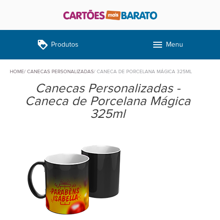
loyalty
menu
Produtos
Menu
HOME
CANECAS PERSONALIZADAS
CANECA DE PORCELANA MÁGICA 325ML
Canecas Personalizadas -
Caneca de Porcelana Mágica
325ml