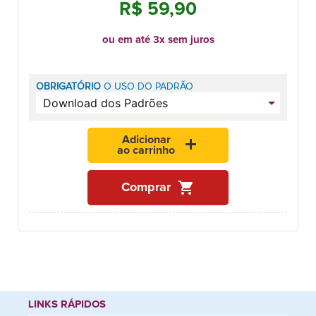
R$ 59,90
ou em até 3x sem juros
OBRIGATÓRIO
O USO DO PADRÃO
Adicionar
add
ao carrinho
shopping_cart
Comprar
LINKS RÁPIDOS