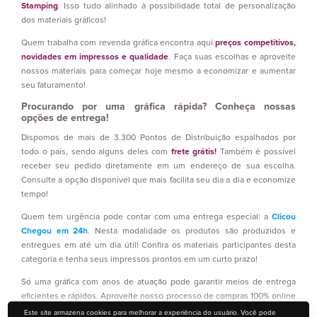
Stamping
. Isso tudo alinhado à possibilidade total de personalização
dos materiais gráficos!
Quem trabalha com revenda gráfica encontra aqui
preços competitivos,
novidades em impressos e qualidade
. Faça suas escolhas e aproveite
nossos materiais para começar hoje mesmo a economizar e aumentar
seu faturamento!
Procurando por uma gráfica rápida? Conheça nossas
opções de entrega!
Dispomos de mais de 3.300 Pontos de Distribuição espalhados por
todo o país, sendo alguns deles com
frete grátis!
Também é possível
receber seu pedido diretamente em um endereço de sua escolha.
Consulte a opção disponível que mais facilita seu dia a dia e economize
tempo!
Quem tem urgência pode contar com uma entrega especial: a
Clicou
Chegou em 24h
. Nesta modalidade os produtos são produzidos e
entregues em até um dia útil! Confira os materiais participantes desta
categoria e tenha seus impressos prontos em um curto prazo!
Só uma gráfica com anos de atuação pode garantir meios de entrega
eficientes e rápidos. Aproveite nosso processo de compras 100% online
e tenha mais
comodidade, rapidez e segurança!
Este site armazena cookies para melhorar a experiência do usuário. Você pode