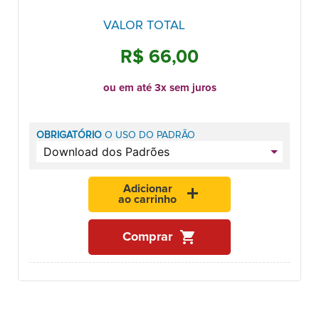
VALOR TOTAL
R$ 66,00
ou em até 3x sem juros
OBRIGATÓRIO
O USO DO PADRÃO
Adicionar
add
ao carrinho
shopping_cart
Comprar