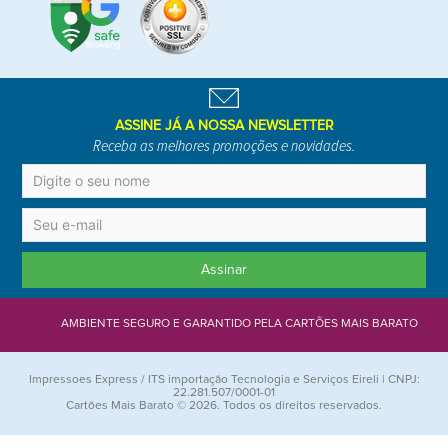
ASSINE JÁ A NOSSA NEWSLETTER
Receba as melhores promoções e novidades.
Assinar
AMBIENTE SEGURO E GARANTIDO PELA CARTÕES MAIS BARATO
Impressoes Express / ITS importação Tecnologia e Serviços Eireli | CNPJ:
22.281.507/0001-01
Cartões Mais Barato © 2026. Todos os direitos reservados.