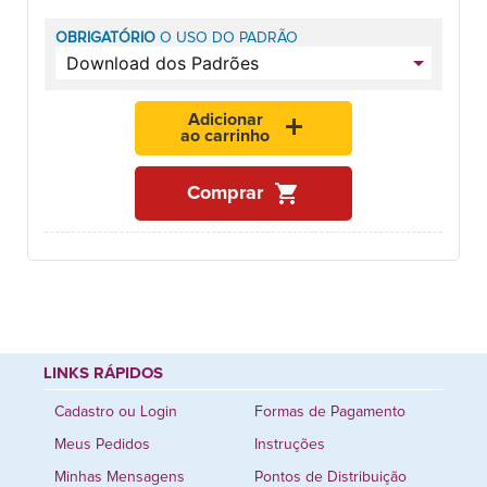
OBRIGATÓRIO
O USO DO PADRÃO
Adicionar
add
ao carrinho
shopping_cart
Comprar
LINKS RÁPIDOS
Cadastro ou Login
Formas de Pagamento
Meus Pedidos
Instruções
Minhas Mensagens
Pontos de Distribuição