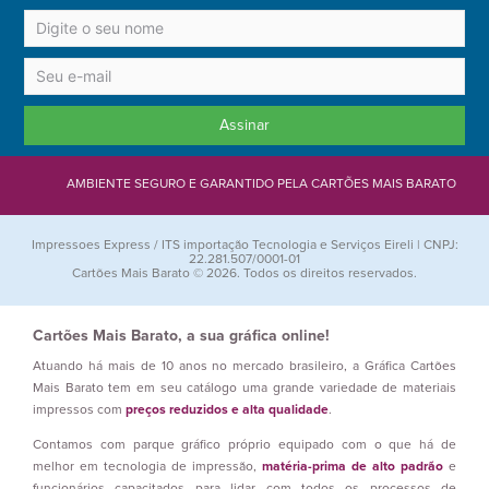
Assinar
AMBIENTE SEGURO E GARANTIDO PELA CARTÕES MAIS BARATO
Impressoes Express / ITS importação Tecnologia e Serviços Eireli | CNPJ:
22.281.507/0001-01
Cartões Mais Barato © 2026. Todos os direitos reservados.
Cartões Mais Barato, a sua gráfica online!
Atuando há mais de 10 anos no mercado brasileiro, a Gráfica Cartões
Mais Barato tem em seu catálogo uma grande variedade de materiais
impressos com
preços reduzidos e alta qualidade
.
Contamos com parque gráfico próprio equipado com o que há de
melhor em tecnologia de impressão,
matéria-prima de alto padrão
e
funcionários capacitados para lidar com todos os processos de