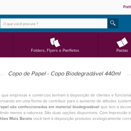
Pont
Folders, Flyers e Panfletos
Pastas
Copo de Papel - Copo Biodegradável 440ml
que empresas e comércios tenham à disposição de clientes e funcionár
ensando em uma forma de contribuir para o aumento de atitudes susten
apel são confeccionados em material biodegradável
que tem a decomp
edindo menos a natureza. São duas opções disponíveis: Com Impressão (r
tões Mais Barato
você tem à disposição produtos ecologicamente corr