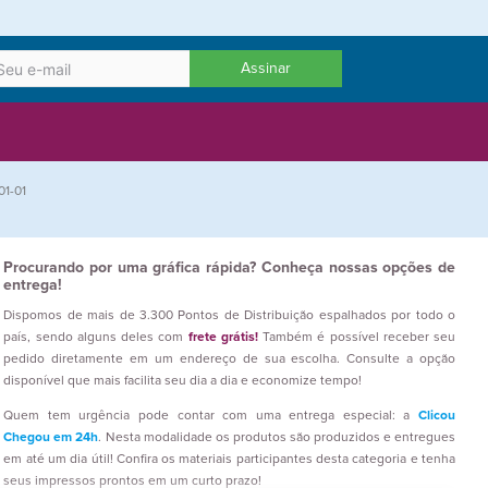
Assinar
01-01
Procurando por uma gráfica rápida? Conheça nossas opções de
entrega!
Dispomos de mais de 3.300 Pontos de Distribuição espalhados por todo o
país, sendo alguns deles com
frete grátis!
Também é possível receber seu
pedido diretamente em um endereço de sua escolha. Consulte a opção
disponível que mais facilita seu dia a dia e economize tempo!
Quem tem urgência pode contar com uma entrega especial: a
Clicou
Chegou em 24h
. Nesta modalidade os produtos são produzidos e entregues
em até um dia útil! Confira os materiais participantes desta categoria e tenha
seus impressos prontos em um curto prazo!