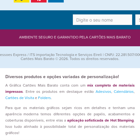
AMBIENTE SEGURO E GARANTIDO PELA CARTÕES MAIS BARATO
essoes Express / ITS importação Tecnologia e Serviços Eireli | CNPJ: 22.281.507/00
Cartões Mais Barato © 2026. Todos os direitos reservados.
Diversos produtos e opções variadas de personalização!
A Gráfica Cartões Mais Barato conta com um
mix completo de materiais
impressos
. Entre os produtos em destaque estão
Adesivos
,
Calendários
,
Cartões de Visita
e
Folders
.
Para que os materiais gráficos sejam ricos em detalhes e tenham uma
aparência moderna temos diferentes opções de papéis, acabamentos e
coberturas disponíveis, entre elas a
aplicação sofisticada de Hot Stamping
.
Isso tudo alinhado à possibilidade total de personalização dos materiais
gráficos!