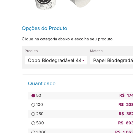
Opções do Produto
Clique na categoria abaixo e escolha seu produto.
Produto
Material
Quantidade
50
R$ 17
100
R$ 208
250
R$ 382
500
R$ 693
1.000
R$ 1.06