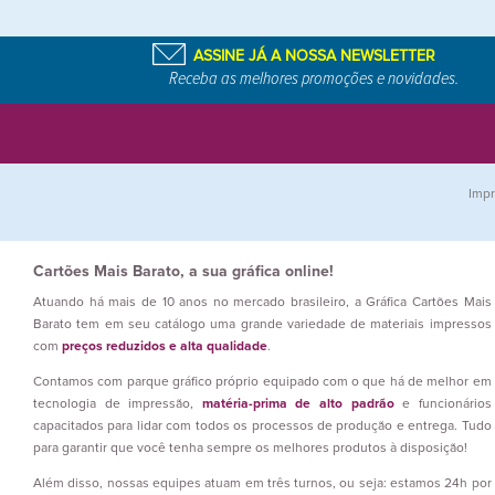
ASSINE JÁ A NOSSA NEWSLETTER
Receba as melhores promoções e novidades.
Impr
Cartões Mais Barato, a sua gráfica online!
Atuando há mais de 10 anos no mercado brasileiro, a Gráfica Cartões Mais
Barato tem em seu catálogo uma grande variedade de materiais impressos
com
preços reduzidos e alta qualidade
.
Contamos com parque gráfico próprio equipado com o que há de melhor em
tecnologia de impressão,
matéria-prima de alto padrão
e funcionários
capacitados para lidar com todos os processos de produção e entrega. Tudo
para garantir que você tenha sempre os melhores produtos à disposição!
Além disso, nossas equipes atuam em três turnos, ou seja: estamos 24h por