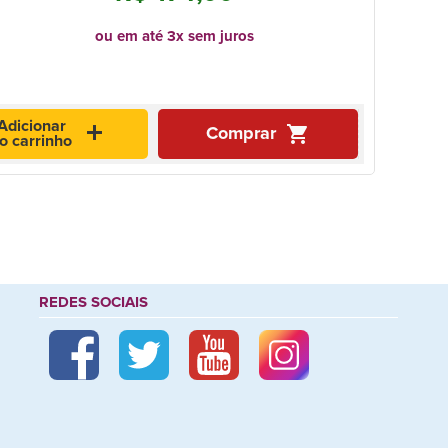
ou em até 3x sem juros
Adicionar
add
shopping_cart
Comprar
o carrinho
REDES SOCIAIS