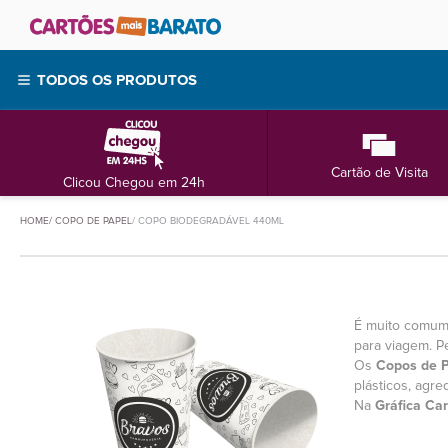
TODOS OS PRODUTOS
Cartão de Visita
Clicou Chegou em 24h
HOME
COPO DE PAPEL
COPO BIODEGRADÁVEL 440ML
É muito comum 
para viagem. P
Os
Copos de P
plásticos, agr
Na
Gráfica Car