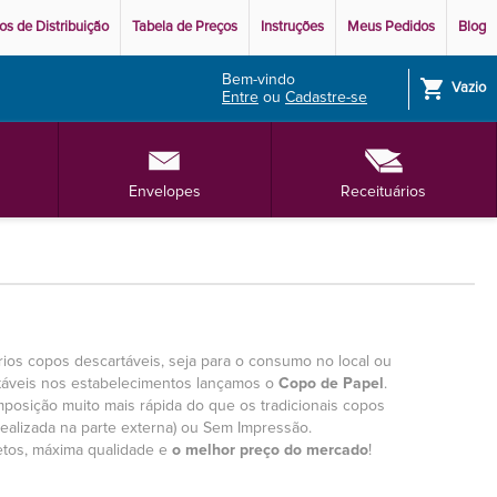
os de Distribuição
Tabela de Preços
Instruções
Meus Pedidos
Blog
Bem-vindo
shopping_cart
Vazio
Entre
ou
Cadastre-se
Envelopes
Receituários
ios copos descartáveis, seja para o consumo no local ou
táveis nos estabelecimentos lançamos o
Copo de Papel
.
osição muito mais rápida do que os tradicionais copos
ealizada na parte externa) ou Sem Impressão.
etos, máxima qualidade e
o melhor preço do mercado
!