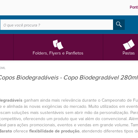
Pont
Folders, Flyers e Panfletos
Pastas
0ML
Copos Biodegradáveis - Copo Biodegradável 280ml
degradáveis
ganham ainda mais relevância durante o Campeonato de Fu
e e alinhada às novas exigências do mercado. Muito utilizados em event
uscam soluções mais sustentáveis sem abrir mão da personalização. Par
 competitivo, oferecendo um produto que vai além do convencional. Al
deal para ações promocionais, eventos e vendas em grande volume. Tam
Barato
oferece
flexibilidade de produção
, atendendo diferentes tipos d