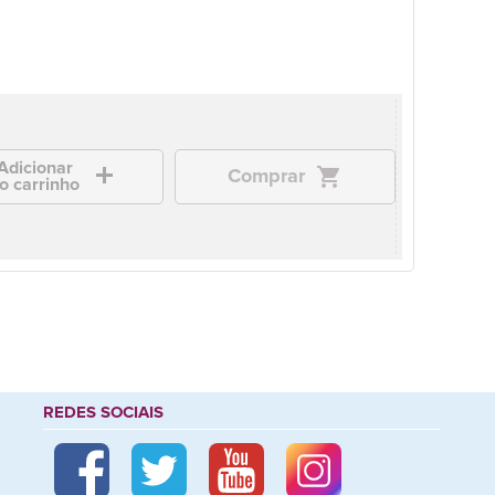
Adicionar
add
shopping_cart
Comprar
o carrinho
REDES SOCIAIS