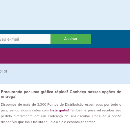
Assinar
01-01
Procurando por uma gráfica rápida? Conheça nossas opções de
entrega!
Dispomos de mais de 3.300 Pontos de Distribuição espalhados por todo o
país, sendo alguns deles com
frete grátis!
Também é possível receber seu
pedido diretamente em um endereço de sua escolha. Consulte a opção
disponível que mais facilita seu dia a dia e economize tempo!