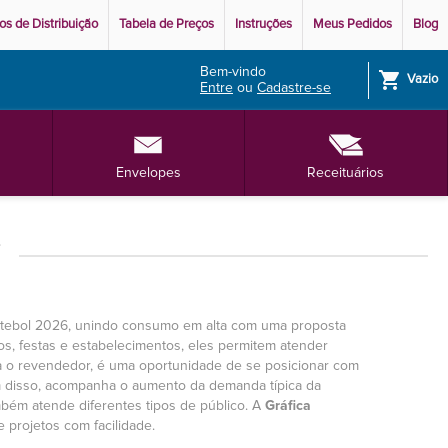
os de Distribuição
Tabela de Preços
Instruções
Meus Pedidos
Blog
Bem-vindo
shopping_cart
Vazio
Entre
ou
Cadastre-se
Envelopes
Receituários
tebol 2026, unindo consumo em alta com uma proposta
os, festas e estabelecimentos, eles permitem atender
a o revendedor, é uma oportunidade de se posicionar com
ém disso, acompanha o aumento da demanda típica da
bém atende diferentes tipos de público. A
Gráfica
e projetos com facilidade.