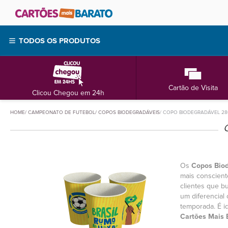
TODOS OS PRODUTOS
Cartão de Visita
Clicou Chegou em 24h
HOME
CAMPEONATO DE FUTEBOL
COPOS BIODEGRADÁVEIS
COPO BIODEGRADÁVEL 28
Os
Copos Bio
mais conscient
clientes que b
um diferencial
temporada. É i
Cartões Mais 