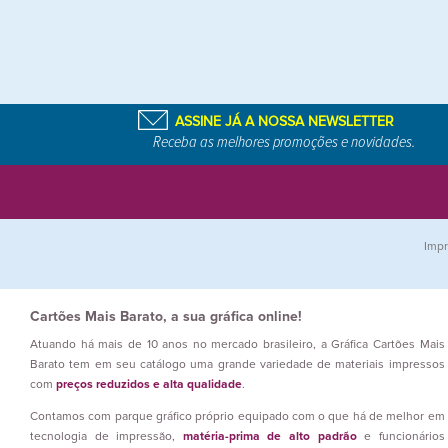
ASSINE JÁ A NOSSA NEWSLETTER
Receba as melhores promoções e novidades.
Impr
Cartões Mais Barato, a sua gráfica online!
Atuando há mais de 10 anos no mercado brasileiro, a Gráfica Cartões Mais
Barato tem em seu catálogo uma grande variedade de materiais impressos
com
preços reduzidos e alta qualidade
.
Contamos com parque gráfico próprio equipado com o que há de melhor em
tecnologia de impressão,
matéria-prima de alto padrão
e funcionários