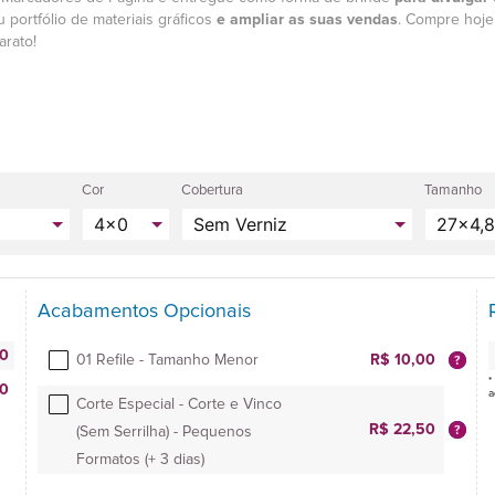
 portfólio de materiais gráficos
e ampliar as suas vendas
. Compre hoj
arato!
Cor
Cobertura
Tamanho
Acabamentos Opcionais
00
01 Refile - Tamanho Menor
R$ 10,00
*
0
a
Corte Especial - Corte e Vinco
R$ 22,50
(Sem Serrilha) - Pequenos
Formatos (+ 3 dias)