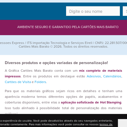
AMBIENTE SEGURO E GARANTIDO PELA CARTÕES MAIS BARATO
essoes Express / ITS importação Tecnologia e Serviços Eireli | CNPJ: 22.281.507/00
Cartões Mais Barato © 2026. Todos os direitos reservados.
Diversos produtos e opções variadas de personalização!
A Gráfica Cartões Mais Barato conta com um
mix completo de materiais
impressos
. Entre os produtos em destaque estão
Adesivos
,
Calendários
,
Cartões de Visita
e
Folders
.
Para que os materiais gráficos sejam ricos em detalhes e tenham uma
aparência moderna temos diferentes opções de papéis, acabamentos e
coberturas disponíveis, entre elas a
aplicação sofisticada de Hot Stamping
.
Isso tudo alinhado à possibilidade total de personalização dos materiais
gráficos!
 a experiência do usuário. Você pode desativá-los através do seu navegador, entretanto,
Quem trabalha com revenda gráfica encontra aqui
preços competitivos,
cionarão corretamente. Para mais informações você pode consultar os nossos
termos de