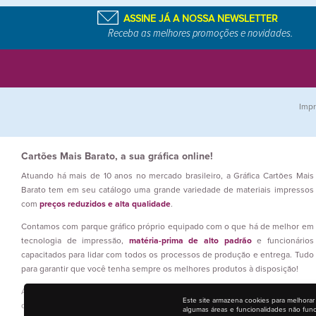
ASSINE JÁ A NOSSA NEWSLETTER
Receba as melhores promoções e novidades.
Impr
Cartões Mais Barato, a sua gráfica online!
Atuando há mais de 10 anos no mercado brasileiro, a Gráfica Cartões Mais
Barato tem em seu catálogo uma grande variedade de materiais impressos
com
preços reduzidos e alta qualidade
.
Contamos com parque gráfico próprio equipado com o que há de melhor em
tecnologia de impressão,
matéria-prima de alto padrão
e funcionários
capacitados para lidar com todos os processos de produção e entrega. Tudo
para garantir que você tenha sempre os melhores produtos à disposição!
Além disso, nossas equipes atuam em três turnos, ou seja: estamos 24h por
Este site armazena cookies para melhorar
dia trabalhando para que prazos sejam atendidos e os materiais gráficos
algumas áreas e funcionalidades não fun