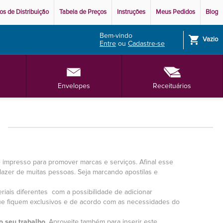
os de Distribuição
Tabela de Preços
Instruções
Meus Pedidos
Blog
Bem-vindo
shopping_cart
Vazio
Entre
ou
Cadastre-se
Envelopes
Receituários
impresso para promover marcas e serviços. Afinal esse
lazer de muitas pessoas. Seja marcando apostilas e
ais diferentes com a possibilidade de adicionar
 que fiquem exclusivos e de acordo com as necessidades do
o seu trabalho
. Aproveite também para inserir este