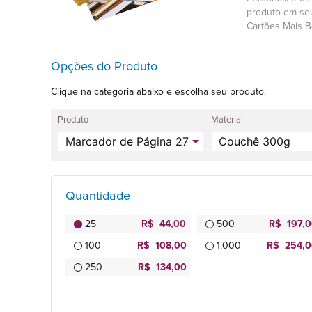
produto em seu
Cartões Mais B
Opções do Produto
Clique na categoria abaixo e escolha seu produto.
Produto
Material
Quantidade
25
R$ 44,00
500
R$ 197,
100
R$ 108,00
1.000
R$ 254,0
250
R$ 134,00