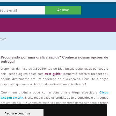
Assinar
01-01
Procurando por uma gráfica rápida? Conheça nossas opções de
entrega!
Dispomos de mais de 3.300 Pontos de Distribuição espalhados por todo o
país, sendo alguns deles com
frete grátis!
Também é possível receber seu
pedido diretamente em um endereço de sua escolha. Consulte a opção
disponível que mais facilita seu dia a dia e economize tempo!
Quem tem urgência pode contar com uma entrega especial: a
Clicou
Chegou em 24h
. Nesta modalidade os produtos são produzidos e entregues
em até um dia útil! Confira os materiais participantes desta categoria e tenha
seus impressos prontos em um curto prazo!
Fechar e continuar