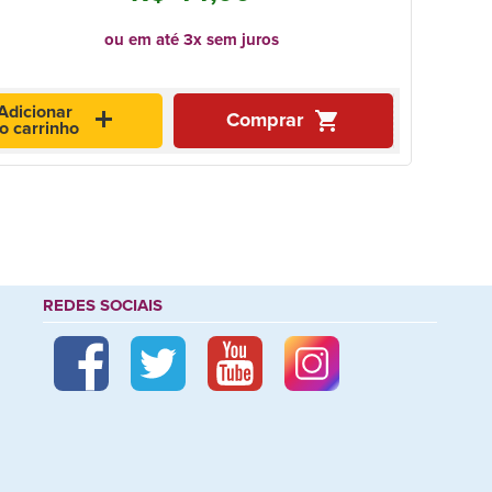
ou em até 3x sem juros
Adicionar
add
shopping_cart
Comprar
o carrinho
REDES SOCIAIS