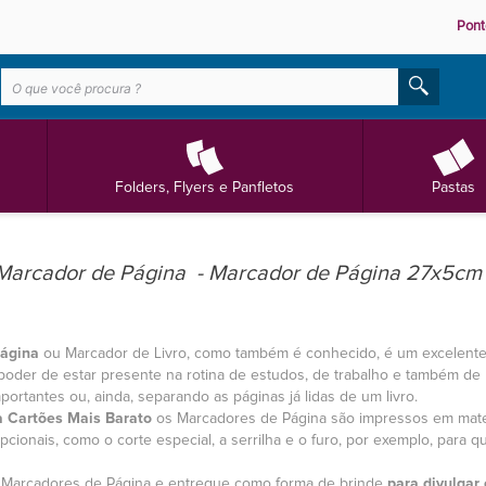
Pont
Folders, Flyers e Panfletos
Pastas
Marcador de Página - Marcador de Página 27x5cm
ágina
ou Marcador de Livro, como também é conhecido, é um excelente 
 poder de estar presente na rotina de estudos, de trabalho e também de 
ortantes ou, ainda, separando as páginas já lidas de um livro.
a
Cartões Mais Barato
os Marcadores de Página são impressos em materi
cionais, como o corte especial, a serrilha e o furo, por exemplo, para
s Marcadores de Página e entregue como forma de brinde
para divulgar 