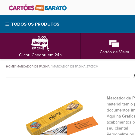
TODOS OS PRODUTOS
Cartão de Visita
Clicou Chegou em 24h
HOME
MARCADOR DE PÁGINA
MARCADOR DE PÁGINA 27X5CM
Marcador de P
material tem o
documentos imp
Aqui na
Gráfic
acabamentos op
seu cliente!
Personalize o