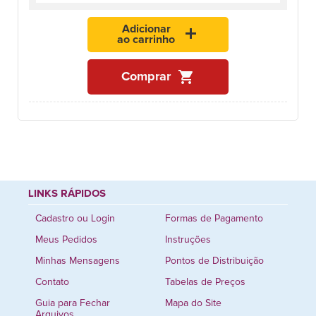
Adicionar
add
ao carrinho
shopping_cart
Comprar
LINKS RÁPIDOS
Cadastro ou Login
Formas de Pagamento
Meus Pedidos
Instruções
Minhas Mensagens
Pontos de Distribuição
Contato
Tabelas de Preços
Guia para Fechar
Mapa do Site
Arquivos