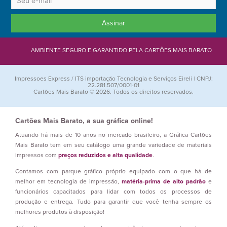
Assinar
AMBIENTE SEGURO E GARANTIDO PELA CARTÕES MAIS BARATO
Impressoes Express / ITS importação Tecnologia e Serviços Eireli | CNPJ:
22.281.507/0001-01
Cartões Mais Barato © 2026. Todos os direitos reservados.
Cartões Mais Barato, a sua gráfica online!
Atuando há mais de 10 anos no mercado brasileiro, a Gráfica Cartões
Mais Barato tem em seu catálogo uma grande variedade de materiais
impressos com
preços reduzidos e alta qualidade
.
Contamos com parque gráfico próprio equipado com o que há de
melhor em tecnologia de impressão,
matéria-prima de alto padrão
e
funcionários capacitados para lidar com todos os processos de
produção e entrega. Tudo para garantir que você tenha sempre os
melhores produtos à disposição!