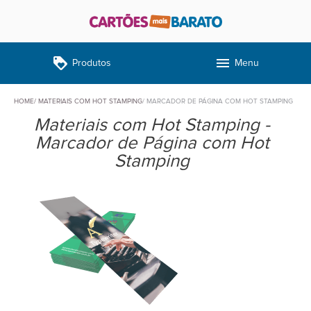
loyalty
menu
Produtos
Menu
HOME
MATERIAIS COM HOT STAMPING
MARCADOR DE PÁGINA COM HOT STAMPING
Materiais com Hot Stamping -
Marcador de Página com Hot
Stamping