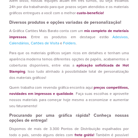
Além disso, nossas equipes atuam em três turnos, ou seja: estamos
24h por dia trabalhando para que prazos sejam atendidos e os materiais
gráficos entregues a você com o melhor
custo-benefício!
Diversos produtos e opções variadas de personalização!
A Gráfica Cartões Mais Barato conta com um
mix completo de materiais
impressos
. Entre os produtos em destaque estão
Adesivos
,
Calendários
,
Cartões de Visita
e
Folders
.
Para que os materiais gráficos sejam ricos em detalhes e tenham uma
aparência moderna temos diferentes opções de papéis, acabamentos e
coberturas disponíveis, entre elas a
aplicação sofisticada de Hot
Stamping
. Isso tudo alinhado à possibilidade total de personalização
dos materiais gráficos!
Quem trabalha com revenda gráfica encontra aqui
preços competitivos,
novidades em impressos e qualidade
. Faça suas escolhas e aproveite
nossos materiais para começar hoje mesmo a economizar e aumentar
seu faturamento!
Procurando por uma gráfica rápida? Conheça nossas
opções de entrega!
Dispomos de mais de 3.300 Pontos de Distribuição espalhados por
todo o país, sendo alguns deles com
frete grátis!
Também é possível