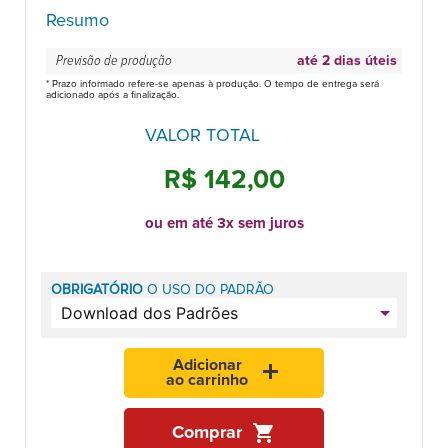
Resumo
Previsão de produção
até 2 dias úteis
* Prazo informado refere-se apenas à produção. O tempo de entrega será
adicionado após a finalização.
VALOR TOTAL
R$ 142,00
ou em até 3x sem juros
OBRIGATÓRIO
O USO DO PADRÃO
Adicionar
add
ao carrinho
shopping_cart
Comprar