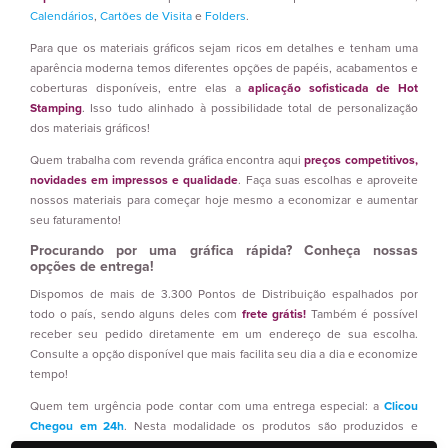
Calendários
,
Cartões de Visita
e
Folders
.
Para que os materiais gráficos sejam ricos em detalhes e tenham uma
aparência moderna temos diferentes opções de papéis, acabamentos e
coberturas disponíveis, entre elas a
aplicação sofisticada de Hot
Stamping
. Isso tudo alinhado à possibilidade total de personalização
dos materiais gráficos!
Quem trabalha com revenda gráfica encontra aqui
preços competitivos,
novidades em impressos e qualidade
. Faça suas escolhas e aproveite
nossos materiais para começar hoje mesmo a economizar e aumentar
seu faturamento!
Procurando por uma gráfica rápida? Conheça nossas
opções de entrega!
Dispomos de mais de 3.300 Pontos de Distribuição espalhados por
todo o país, sendo alguns deles com
frete grátis!
Também é possível
receber seu pedido diretamente em um endereço de sua escolha.
Consulte a opção disponível que mais facilita seu dia a dia e economize
tempo!
Quem tem urgência pode contar com uma entrega especial: a
Clicou
Chegou em 24h
. Nesta modalidade os produtos são produzidos e
entregues em até um dia útil! Confira os materiais participantes desta