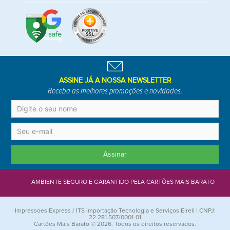
ASSINE JÁ A NOSSA NEWSLETTER
Receba as melhores promoções e novidades.
Assinar
AMBIENTE SEGURO E GARANTIDO PELA CARTÕES MAIS BARATO
Impressoes Express / ITS importação Tecnologia e Serviços Eireli | CNPJ:
22.281.507/0001-01
Cartões Mais Barato © 2026. Todos os direitos reservados.