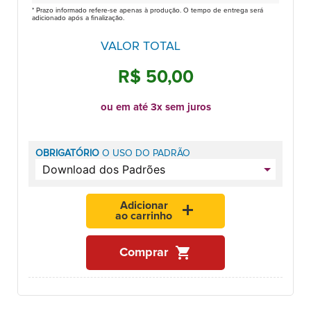
* Prazo informado refere-se apenas à produção. O tempo de entrega será
adicionado após a finalização.
VALOR TOTAL
R$ 50,00
ou em até 3x sem juros
OBRIGATÓRIO
O USO DO PADRÃO
Adicionar
add
ao carrinho
shopping_cart
Comprar