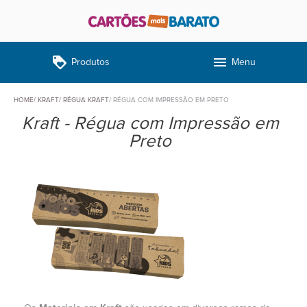
loyalty
menu
Produtos
Menu
HOME
KRAFT
RÉGUA KRAFT
RÉGUA COM IMPRESSÃO EM PRETO
Kraft - Régua com Impressão em
Preto