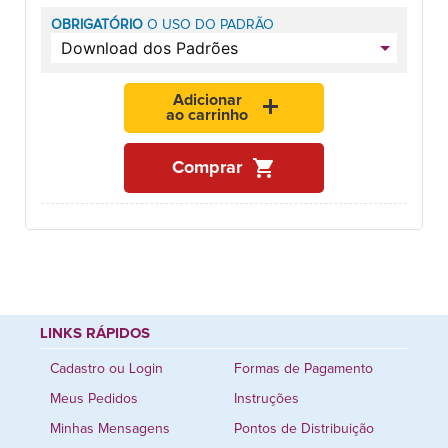
OBRIGATÓRIO
O USO DO PADRÃO
Adicionar
add
ao carrinho
shopping_cart
Comprar
LINKS RÁPIDOS
Cadastro ou Login
Formas de Pagamento
Meus Pedidos
Instruções
Minhas Mensagens
Pontos de Distribuição