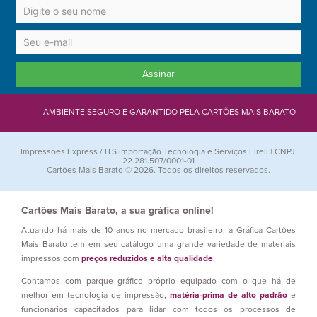
Assinar
AMBIENTE SEGURO E GARANTIDO PELA CARTÕES MAIS BARATO
Impressoes Express / ITS importação Tecnologia e Serviços Eireli | CNPJ:
22.281.507/0001-01
Cartões Mais Barato © 2026. Todos os direitos reservados.
Cartões Mais Barato, a sua gráfica online!
Atuando há mais de 10 anos no mercado brasileiro, a Gráfica Cartões
Mais Barato tem em seu catálogo uma grande variedade de materiais
impressos com
preços reduzidos e alta qualidade
.
Contamos com parque gráfico próprio equipado com o que há de
melhor em tecnologia de impressão,
matéria-prima de alto padrão
e
funcionários capacitados para lidar com todos os processos de