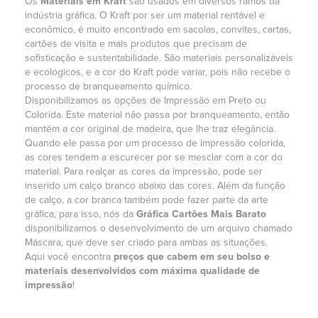
Os
Materiais em Kraft
são usados em diversos ramos da
indústria gráfica. O Kraft por ser um material rentável e
econômico, é muito encontrado em sacolas, convites, cartas,
cartões de visita e mais produtos que precisam de
sofisticação e sustentabilidade. São materiais personalizáveis
e ecológicos, e a cor do Kraft pode variar, pois não recebe o
processo de branqueamento químico.
Disponibilizamos as opções de Impressão em Preto ou
Colorida. Este material não passa por branqueamento, então
mantém a cor original de madeira, que lhe traz elegância.
Quando ele passa por um processo de impressão colorida,
as cores tendem a escurecer por se mesclar com a cor do
material. Para realçar as cores da impressão, pode ser
inserido um calço branco abaixo das cores. Além da função
de calço, a cor branca também pode fazer parte da arte
gráfica, para isso, nós da
Gráfica Cartões
Mais Barato
disponibilizamos o desenvolvimento de um arquivo chamado
Máscara, que deve ser criado para ambas as situações.
Aqui você encontra
preços que cabem em seu bolso e
materiais desenvolvidos com máxima qualidade de
impressão
!