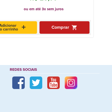
ou em até 3x sem juros
Adicionar
add
shopping_cart
Comprar
o carrinho
REDES SOCIAIS