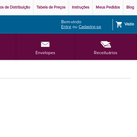
os de Distribuição
Tabela de Preços
Instruções
Meus Pedidos
Blog
Bem-vindo
shopping_cart
Vazio
Entre
ou
Cadastre-se
Envelopes
Receituários