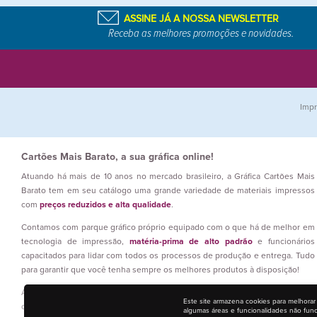
ASSINE JÁ A NOSSA NEWSLETTER
Receba as melhores promoções e novidades.
Impr
Cartões Mais Barato, a sua gráfica online!
Atuando há mais de 10 anos no mercado brasileiro, a Gráfica Cartões Mais
Barato tem em seu catálogo uma grande variedade de materiais impressos
com
preços reduzidos e alta qualidade
.
Contamos com parque gráfico próprio equipado com o que há de melhor em
tecnologia de impressão,
matéria-prima de alto padrão
e funcionários
capacitados para lidar com todos os processos de produção e entrega. Tudo
para garantir que você tenha sempre os melhores produtos à disposição!
Além disso, nossas equipes atuam em três turnos, ou seja: estamos 24h por
Este site armazena cookies para melhorar
dia trabalhando para que prazos sejam atendidos e os materiais gráficos
algumas áreas e funcionalidades não fun