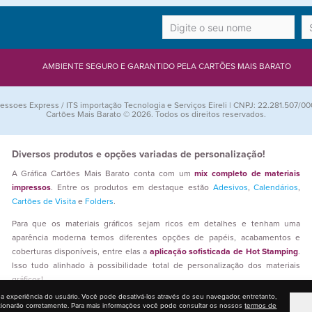
AMBIENTE SEGURO E GARANTIDO PELA CARTÕES MAIS BARATO
essoes Express / ITS importação Tecnologia e Serviços Eireli | CNPJ: 22.281.507/00
Cartões Mais Barato © 2026. Todos os direitos reservados.
Diversos produtos e opções variadas de personalização!
A Gráfica Cartões Mais Barato conta com um
mix completo de materiais
impressos
. Entre os produtos em destaque estão
Adesivos
,
Calendários
,
Cartões de Visita
e
Folders
.
Para que os materiais gráficos sejam ricos em detalhes e tenham uma
aparência moderna temos diferentes opções de papéis, acabamentos e
coberturas disponíveis, entre elas a
aplicação sofisticada de Hot Stamping
.
Isso tudo alinhado à possibilidade total de personalização dos materiais
gráficos!
 a experiência do usuário. Você pode desativá-los através do seu navegador, entretanto,
Quem trabalha com revenda gráfica encontra aqui
preços competitivos,
cionarão corretamente. Para mais informações você pode consultar os nossos
termos de