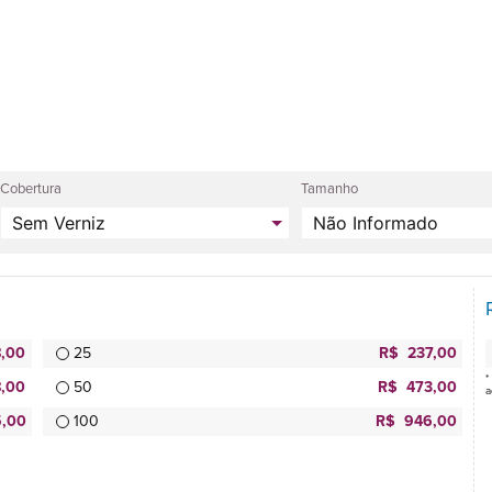
Cobertura
Tamanho
,00
25
R$ 237,00
*
,00
50
R$ 473,00
a
,00
100
R$ 946,00