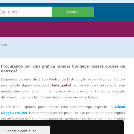
Assinar
01-01
Procurando por uma gráfica rápida? Conheça nossas opções de
entrega!
Dispomos de mais de 3.300 Pontos de Distribuição espalhados por todo o
país, sendo alguns deles com
frete grátis!
Também é possível receber seu
pedido diretamente em um endereço de sua escolha. Consulte a opção
disponível que mais facilita seu dia a dia e economize tempo!
Quem tem urgência pode contar com uma entrega especial: a
Clicou
Chegou em 24h
. Nesta modalidade os produtos são produzidos e entregues
em até um dia útil! Confira os materiais participantes desta categoria e tenha
seus impressos prontos em um curto prazo!
Fechar e continuar